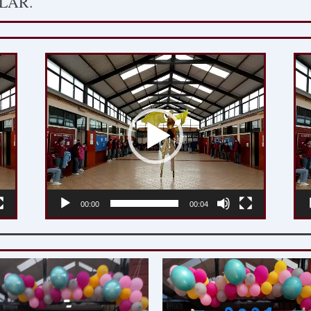
LAR.
Reproductor
Re
de
de
vídeo
ví
00:00
00:04