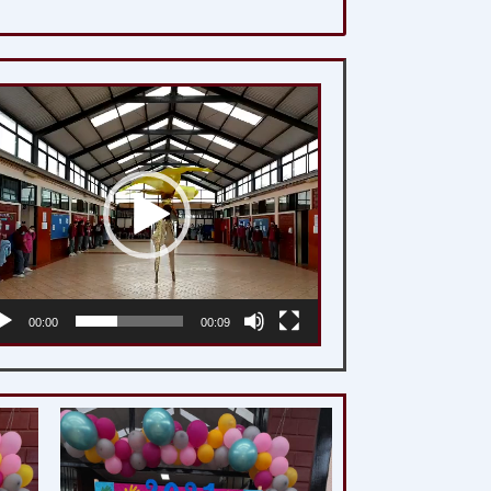
productor
deo
00:00
00:09