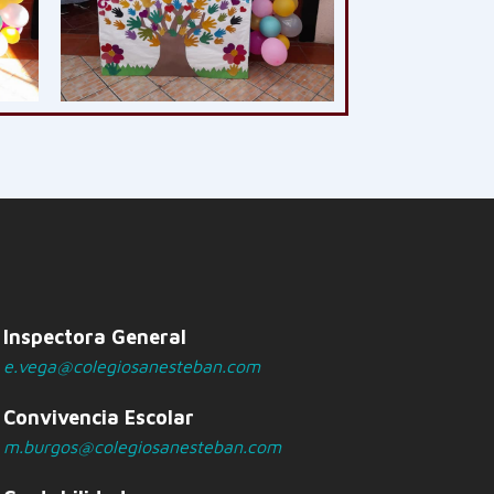
Inspectora General
e.vega@colegiosanesteban.com
Convivencia Escolar
m.burgos@colegiosanesteban.com