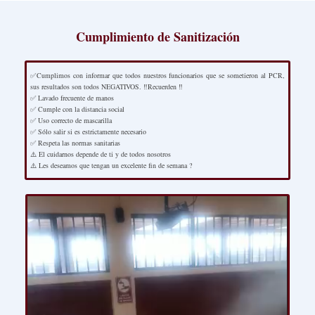
Cumplimiento de Sanitización
✅Cumplimos con informar que todos nuestros funcionarios que se sometieron al PCR,
sus resultados son todos NEGATIVOS. ‼️Recuerden ‼️
✅ Lavado frecuente de manos
✅ Cumple con la distancia social
✅ Uso correcto de mascarilla
✅ Sólo salir si es estrictamente necesario
✅ Respeta las normas sanitarias
⚠️ El cuidarnos depende de ti y de todos nosotros
⚠️ Les deseamos que tengan un excelente fin de semana ?
Reproductor
de
vídeo