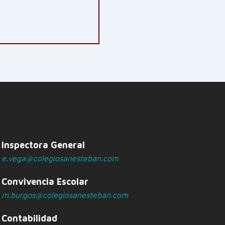
Inspectora General
e.vega@colegiosanesteban.com
Convivencia Escolar
m.burgos@colegiosanesteban.com
Contabilidad