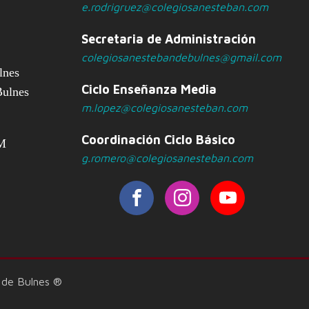
e.rodrigruez@colegiosanesteban.com
Secretaria de Administración
colegiosanestebandebulnes@gmail.com
lnes
Ciclo Enseñanza Media
Bulnes
m.lopez@colegiosanesteban.com
Coordinación Ciclo Básico
PM
g.romero@colegiosanesteban.com
 de Bulnes ®