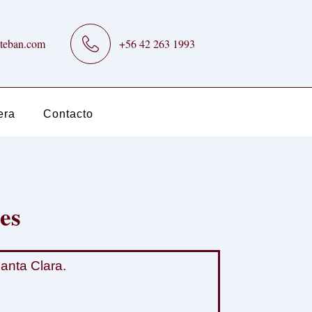
teban.com
+56 42 263 1993
era
Contacto
es
nta Clara.