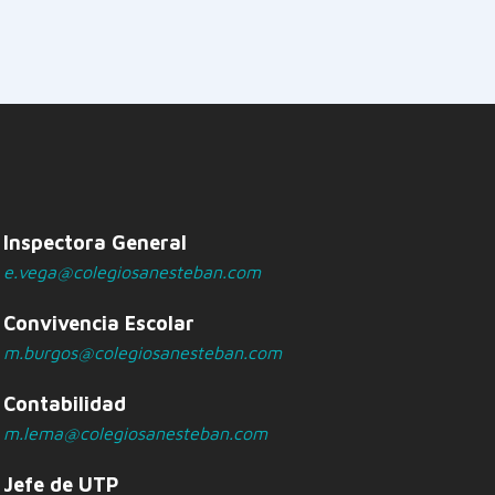
Inspectora General
e.vega@colegiosanesteban.com
Convivencia Escolar
m.burgos@colegiosanesteban.com
Contabilidad
m.lema@colegiosanesteban.com
Jefe de UTP