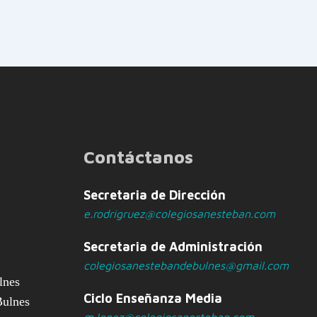
Contáctanos
Secretaria de Dirección
e.rodrigruez@colegiosanesteban.com
Secretaria de Administración
colegiosanestebandebulnes@gmail.com
lnes
Ciclo Enseñanza Media
Bulnes