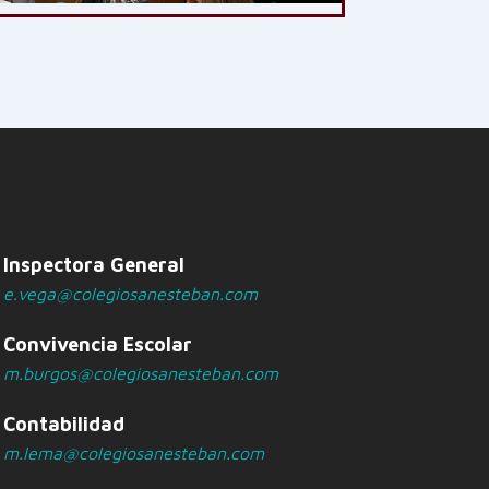
Inspectora General
e.vega@colegiosanesteban.com
Convivencia Escolar
m.burgos@colegiosanesteban.com
Contabilidad
m.lema@colegiosanesteban.com