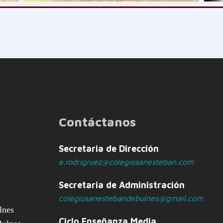
Contáctanos
Secretaria de Dirección
e.rodrigruez@colegiosanesteban.com
Secretaria de Administración
colegiosanestebandebulnes@gmail.com
lnes
Ciclo Enseñanza Media