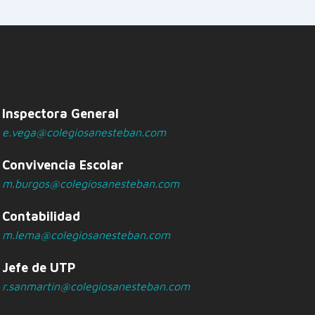
Inspectora General
e.vega@colegiosanesteban.com
Convivencia Escolar
m.burgos@colegiosanesteban.com
Contabilidad
m.lema@colegiosanesteban.com
Jefe de UTP
r.sanmartin@colegiosanesteban.com