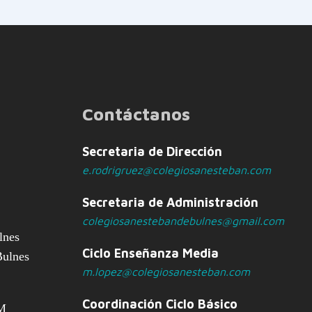
Contáctanos
Secretaria de Dirección
e.rodrigruez@colegiosanesteban.com
Secretaria de Administración
colegiosanestebandebulnes@gmail.com
lnes
Ciclo Enseñanza Media
Bulnes
m.lopez@colegiosanesteban.com
Coordinación Ciclo Básico
PM