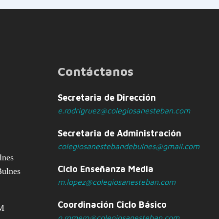
Contáctanos
Secretaria de Dirección
e.rodrigruez@colegiosanesteban.com
Secretaria de Administración
colegiosanestebandebulnes@gmail.com
lnes
Ciclo Enseñanza Media
Bulnes
m.lopez@colegiosanesteban.com
Coordinación Ciclo Básico
PM
g.romero@colegiosanesteban.com