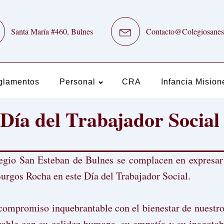
Santa María #460, Bulnes
Contacto@Colegiosanes
glamentos
Personal
CRA
Infancia Mision
Día del Trabajador Social
egio San Esteban de Bulnes se complacen en expresar
urgos Rocha en este Día del Trabajador Social.
compromiso inquebrantable con el bienestar de nuestros
able con su calidez humana, su empatía y su inagotab