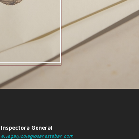
Inspectora General
e.vega@colegiosanesteban.com