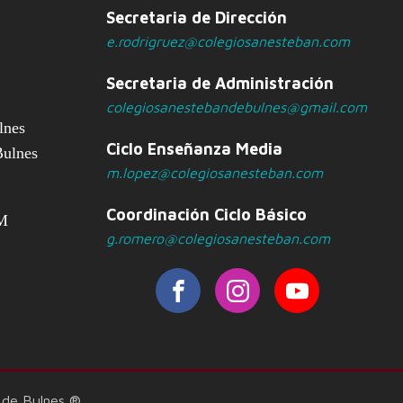
Secretaria de Dirección
e.rodrigruez@colegiosanesteban.com
Secretaria de Administración
colegiosanestebandebulnes@gmail.com
lnes
Ciclo Enseñanza Media
Bulnes
m.lopez@colegiosanesteban.com
Coordinación Ciclo Básico
PM
g.romero@colegiosanesteban.com
 de Bulnes ®