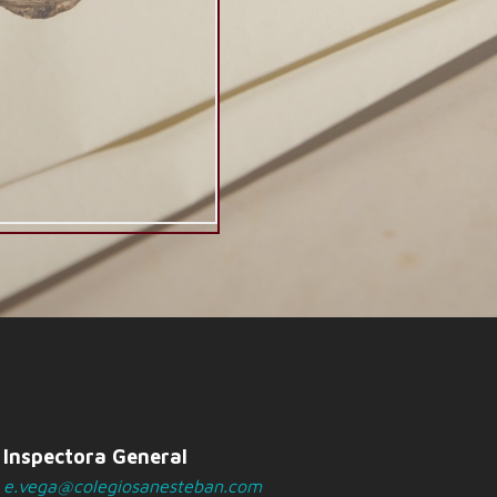
Inspectora General
e.vega@colegiosanesteban.com