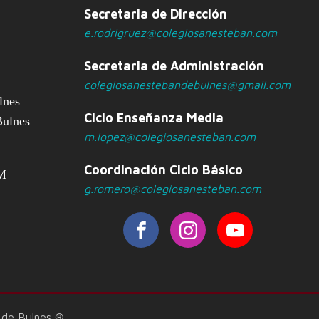
Secretaria de Dirección
e.rodrigruez@colegiosanesteban.com
Secretaria de Administración
colegiosanestebandebulnes@gmail.com
lnes
Ciclo Enseñanza Media
Bulnes
m.lopez@colegiosanesteban.com
Coordinación Ciclo Básico
PM
g.romero@colegiosanesteban.com
 de Bulnes ®