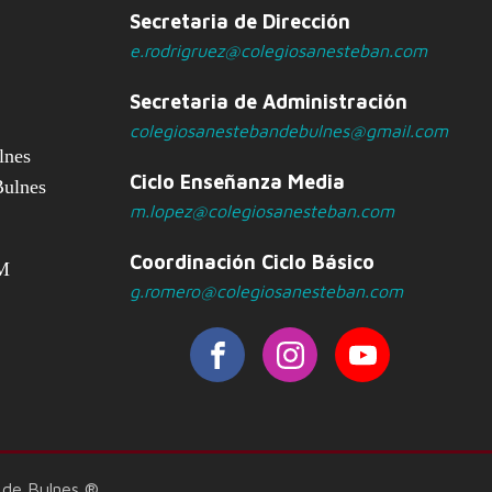
Secretaria de Dirección
e.rodrigruez@colegiosanesteban.com
Secretaria de Administración
colegiosanestebandebulnes@gmail.com
lnes
Ciclo Enseñanza Media
Bulnes
m.lopez@colegiosanesteban.com
Coordinación Ciclo Básico
PM
g.romero@colegiosanesteban.com
 de Bulnes ®