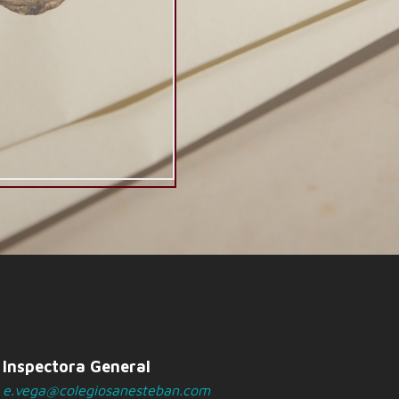
Inspectora General
e.vega@colegiosanesteban.com