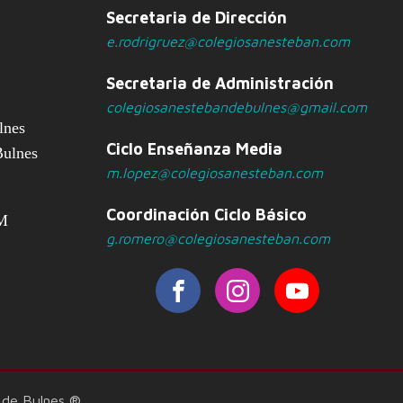
Secretaria de Dirección
e.rodrigruez@colegiosanesteban.com
Secretaria de Administración
colegiosanestebandebulnes@gmail.com
lnes
Ciclo Enseñanza Media
Bulnes
m.lopez@colegiosanesteban.com
Coordinación Ciclo Básico
PM
g.romero@colegiosanesteban.com
 de Bulnes ®