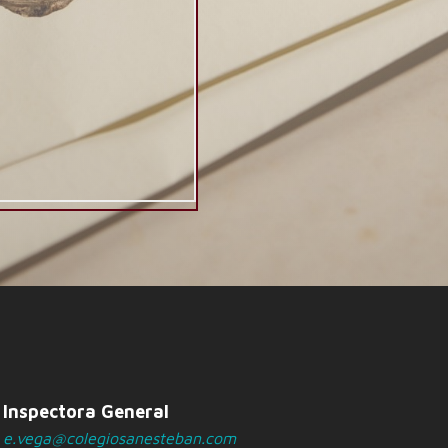
Inspectora General
e.vega@colegiosanesteban.com